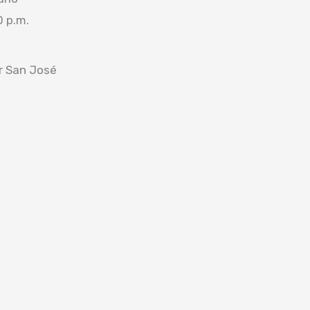
0 p.m.
or San José