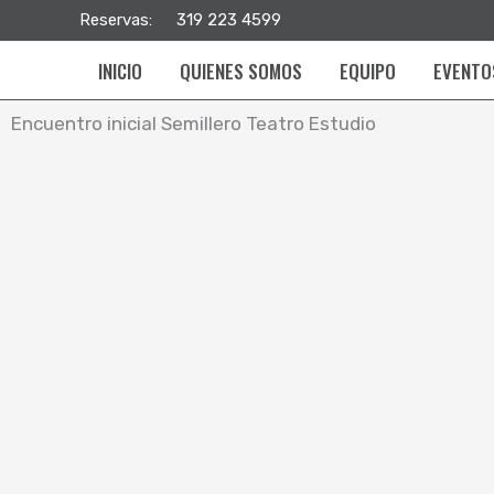
Ir
Reservas:
319 223 4599
al
INICIO
QUIENES SOMOS
EQUIPO
EVENTO
contenido
Encuentro inicial Semillero Teatro Estudio