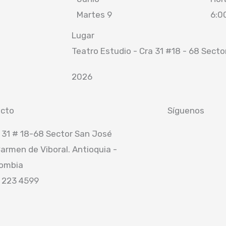
Martes 9
6:0
Lugar
Teatro Estudio - Cra 31 #18 - 68 Sect
2026
cto
Síguenos
I
F
 31 # 18-68 Sector San José
Carmen de Viboral. Antioquia -
n
a
ombia
s
c
 223 4599
t
e