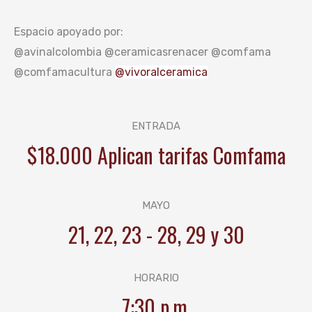
Espacio apoyado por:
@avinalcolombia @ceramicasrenacer @comfama
@comfamacultura
@vivoralceramica
ENTRADA
$18.000 Aplican tarifas Comfama
MAYO
21, 22, 23 - 28, 29 y 30
HORARIO
7:30 p.m.