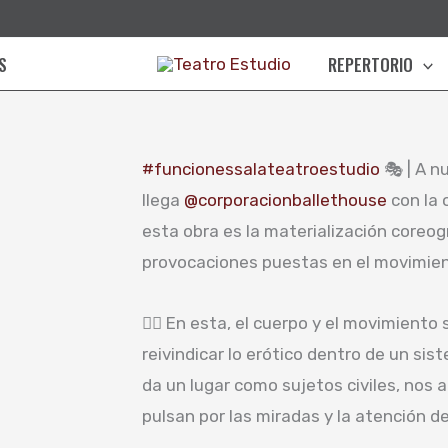
S
REPERTORIO
#funcionessalateatroestudio
🎭 | A n
llega
@corporacionballethouse
con la
esta obra es la materialización coreog
provocaciones puestas en el movimien
👉🏽 En esta, el cuerpo y el movimient
reivindicar lo erótico dentro de un sist
da un lugar como sujetos civiles, nos
pulsan por las miradas y la atención de