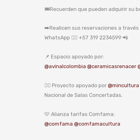
🎟️Recuerden que pueden adquirir su 
➡️Realicen sus reservaciones a través 
WhatsApp 👉🏼 +57 319 2234599 📲
📌 Espacio apoyado por:
@avinalcolombia
@ceramicasrenacer
👉🏼 Proyecto apoyado por
@mincultura
Nacional de Salas Concertadas.
🩷 Alianza tarifas Comfama:
@comfama
@comfamacultura