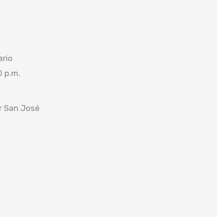
ario
0 p.m.
or San José