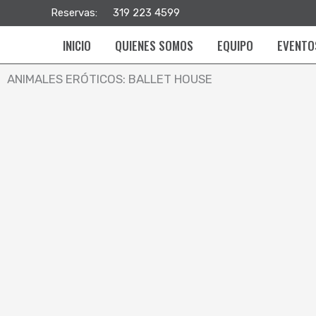
Ir
Reservas:
319 223 4599
al
INICIO
QUIENES SOMOS
EQUIPO
EVENTO
contenido
ANIMALES ERÓTICOS: BALLET HOUSE