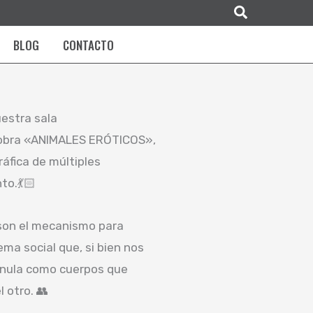
Buscar
BLOG
CONTACTO
uestra sala
 obra «ANIMALES ERÓTICOS»,
ráfica de múltiples
to.💃🏻
o son el mecanismo para
ema social que, si bien nos
 anula como cuerpos que
l otro. 👥