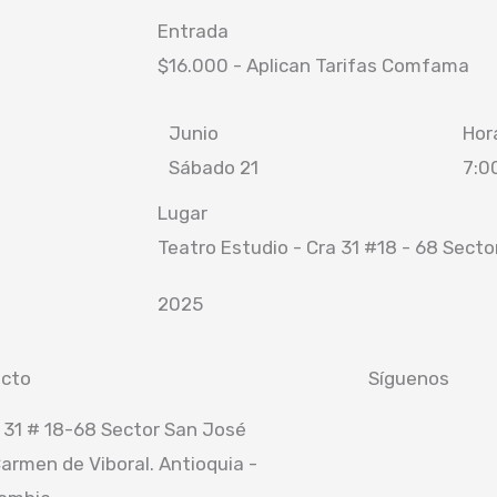
Entrada
$16.000 - Aplican Tarifas Comfama
Junio
Hor
Sábado 21
7:0
Lugar
Teatro Estudio - Cra 31 #18 - 68 Sect
2025
cto
Síguenos
I
F
 31 # 18-68 Sector San José
Carmen de Viboral. Antioquia -
n
a