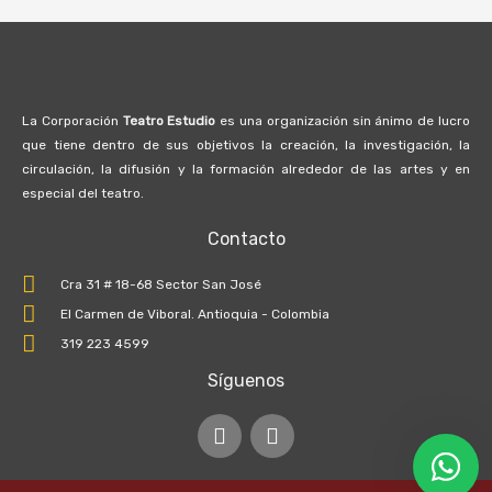
La Corporación
Teatro Estudio
es una organización sin ánimo de lucro
que tiene dentro de sus objetivos la creación, la investigación, la
circulación, la difusión y la formación alrededor de las artes y en
especial del teatro.
Contacto
Cra 31 # 18-68 Sector San José
El Carmen de Viboral. Antioquia - Colombia
319 223 4599
Síguenos
I
F
n
a
s
c
t
e