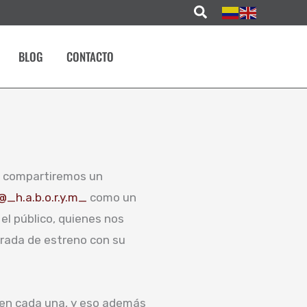
Buscar
BLOG
CONTACTO
, compartiremos un
@_h.a.b.o.r.y.m_
como un
el público, quienes nos
ada de estreno con su
ó en cada una, y eso además