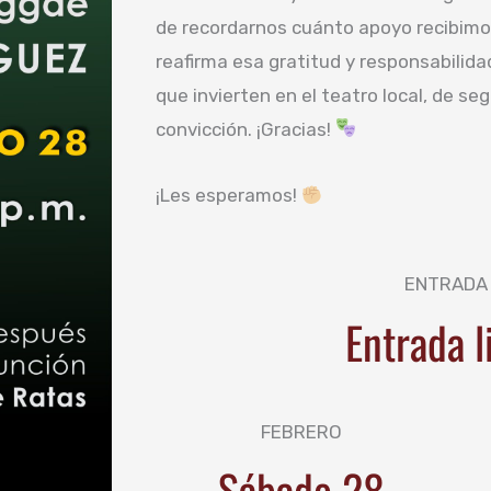
de recordarnos cuánto apoyo recibimos 
reafirma esa gratitud y responsabili
que invierten en el teatro local, de se
convicción. ¡Gracias!
¡Les esperamos!
ENTRADA
Entrada l
FEBRERO
Sábado 28