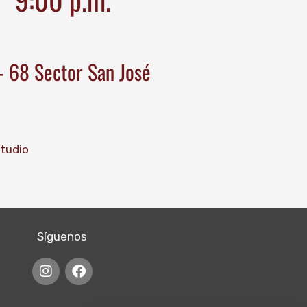
 - 68 Sector San José
studio
Síguenos
I
F
n
a
s
c
t
e