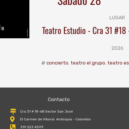
LUGAR
Teatro Estudio - Cra 31 #18
2026
concierto
,
teatro el grupo
,
teatro e
Contacto
Cra 31 # 18-68 Sector San José
El Carmen de Viboral. Antioquia - Colombia
319 223 4599