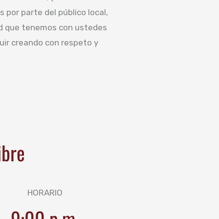
por parte del público local,
dad que tenemos con ustedes
guir creando con respeto y
ibre
HORARIO
9:00 p.m.