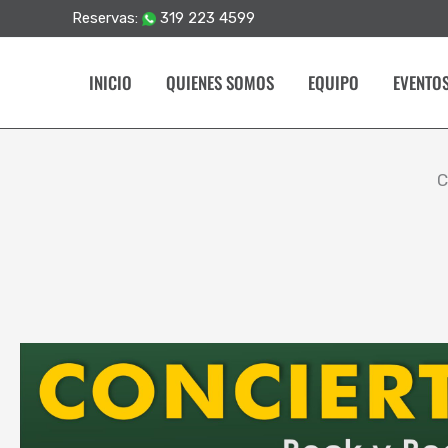
Ir
Reservas:
319 223 4599
al
contenido
INICIO
QUIENES SOMOS
EQUIPO
EVENTO
C