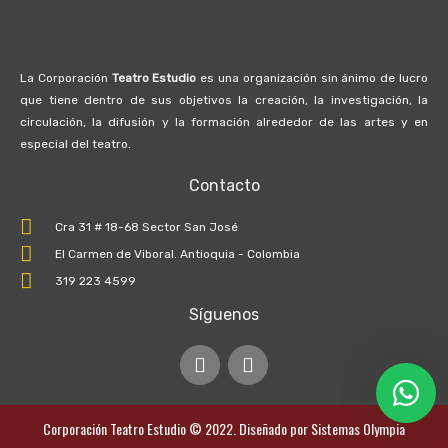
La Corporación
Teatro Estudio
es una organización sin ánimo de lucro
que tiene dentro de sus objetivos la creación, la investigación, la
circulación, la difusión y la formación alrededor de las artes y en
especial del teatro.
Contacto
Cra 31 # 18-68 Sector San José
El Carmen de Viboral. Antioquia - Colombia
319 223 4599
Síguenos
I
F
n
a
s
c
t
e
Corporación Teatro Estudio © 2022. Diseñado por
Sistemas Olympia
a
b