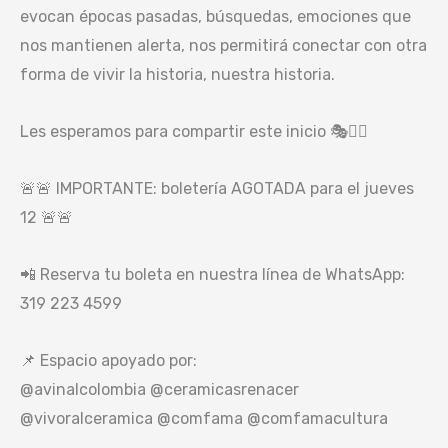
evocan épocas pasadas, búsquedas, emociones que
nos mantienen alerta, nos permitirá conectar con otra
forma de vivir la historia, nuestra historia.
Les esperamos para compartir este inicio 🎭✊🏽
🚨
🚨
IMPORTANTE: boletería AGOTADA para el jueves
12
🚨
🚨
📲 Reserva tu boleta en nuestra línea de WhatsApp:
319 223 4599
📌 Espacio apoyado por:
@avinalcolombia @ceramicasrenacer
@vivoralceramica @comfama @comfamacultura