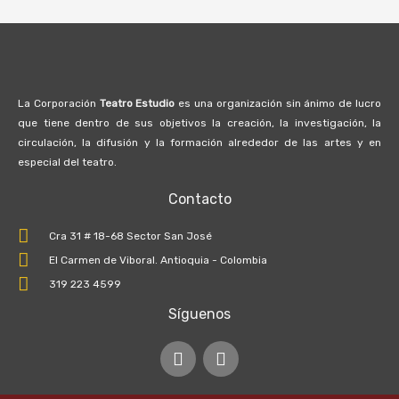
La Corporación
Teatro Estudio
es una organización sin ánimo de lucro
que tiene dentro de sus objetivos la creación, la investigación, la
circulación, la difusión y la formación alrededor de las artes y en
especial del teatro.
Contacto
Cra 31 # 18-68 Sector San José
El Carmen de Viboral. Antioquia - Colombia
319 223 4599
Síguenos
I
F
n
a
s
c