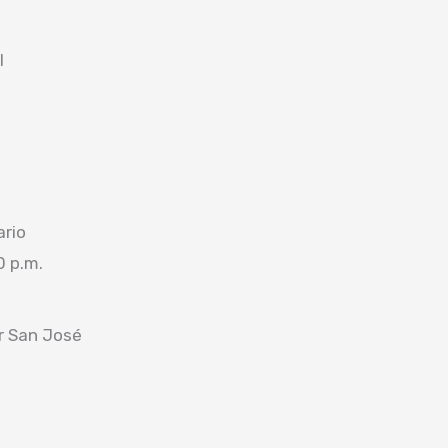
l
ario
0 p.m.
or San José