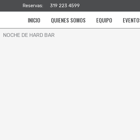
Ir
Reservas:
319 223 4599
al
INICIO
QUIENES SOMOS
EQUIPO
EVENTO
contenido
NOCHE DE HARD BAR