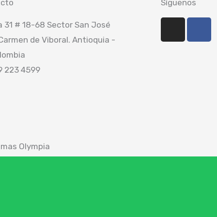
cto
Síguenos
I
F
a 31 # 18-68 Sector San José
n
a
 Carmen de Viboral. Antioquia -
s
c
lombia
t
e
a
b
9 223 4599
g
o
r
o
a
k
m
emas Olympia