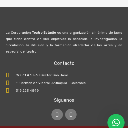
La Corporación
Teatro Estudio
es una organización sin ánimo de lucro
que tiene dentro de sus objetivos la creación, la investigación, la
circulación, la difusión y la formación alrededor de las artes y en
especial del teatro.
Contacto
Cra 31 # 18-68 Sector San José
El Carmen de Viboral. Antioquia - Colombia
319 223 4599
Síguenos
I
F
n
a
s
c