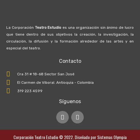
La Corporación
Teatro Estudio
es una organización sin ánimo de lucro
que tiene dentro de sus objetivos la creación, la investigación, la
circulación, la difusión y la formación alrededor de las artes y en
especial del teatro.
Contacto
Cra 31 # 18-68 Sector San José
El Carmen de Viboral. Antioquia - Colombia
319 223 4599
Síguenos
I
F
n
a
s
c
t
e
Corporación Teatro Estudio © 2022. Diseñado por
Sistemas Olympia
a
b