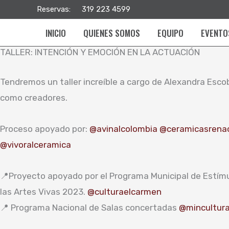
Ir
Reservas:
319 223 4599
al
INICIO
QUIENES SOMOS
EQUIPO
EVENTO
contenido
TALLER: INTENCIÓN Y EMOCIÓN EN LA ACTUACIÓN
Tendremos un taller increíble a cargo de Alexandra Escoba
como creadores.
Proceso apoyado por:
@avinalcolombia
@ceramicasrena
@vivoralceramica
📍Proyecto apoyado por el Programa Municipal de Estímul
las Artes Vivas 2023.
@culturaelcarmen
📍 Programa Nacional de Salas concertadas
@mincultur