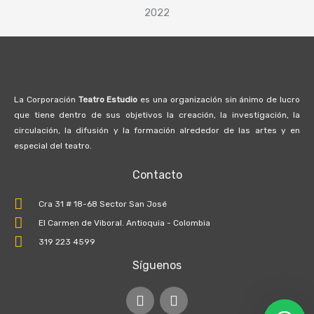
2022
La Corporación
Teatro Estudio
es una organización sin ánimo de lucro
que tiene dentro de sus objetivos la creación, la investigación, la
circulación, la difusión y la formación alrededor de las artes y en
especial del teatro.
Contacto
Cra 31 # 18-68 Sector San José
El Carmen de Viboral. Antioquia - Colombia
319 223 4599
Síguenos
I
F
n
a