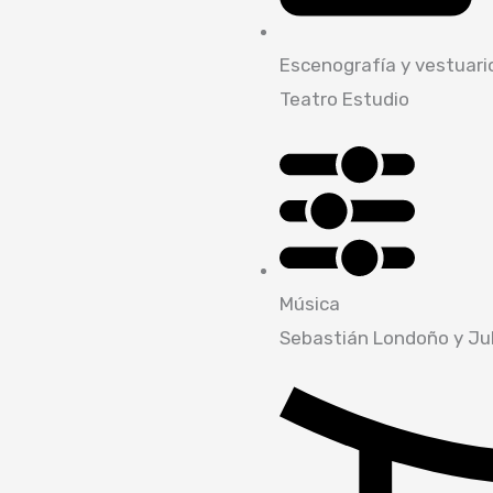
Escenografía y vestuari
Teatro Estudio
Música
Sebastián Londoño y Jul