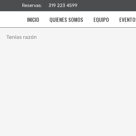
Ir
Reservas:
319 223 4599
al
INICIO
QUIENES SOMOS
EQUIPO
EVENTO
contenido
Tenías razón