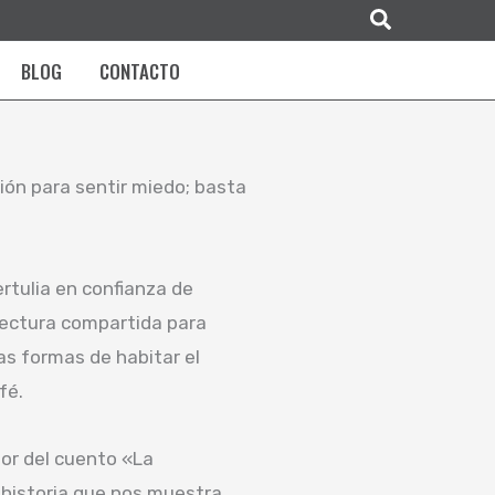
Buscar
BLOG
CONTACTO
ión para sentir miedo; basta
tulia en confianza de
 lectura compartida para
as formas de habitar el
fé.
or del cuento «La
 historia que nos muestra