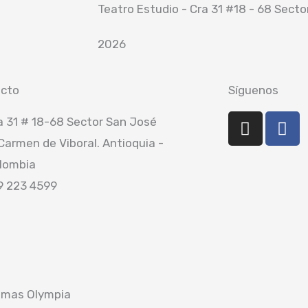
Teatro Estudio - Cra 31 #18 - 68 Sect
2026
cto
Síguenos
I
F
a 31 # 18-68 Sector San José
n
a
 Carmen de Viboral. Antioquia -
s
c
lombia
t
e
a
b
9 223 4599
g
o
r
o
a
k
m
emas Olympia