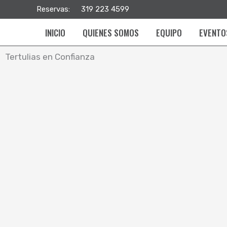
Ir
Reservas:
319 223 4599
al
INICIO
QUIENES SOMOS
EQUIPO
EVENTO
contenido
Tertulias en Confianza