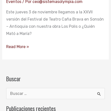
Eventos
/ Por
ceo@sistemasolympia.com
a
Este jueves 3 de noviembre llegamos a la XXVII
María?
versión del Festival de Teatro Caña Brava en Sonsón
en
– Antioquia con nuestra obra Los Polis o ¿Quién
Sonsón
Mató a María?
Read More »
Buscar
B
u
Publicaciones recientes
s