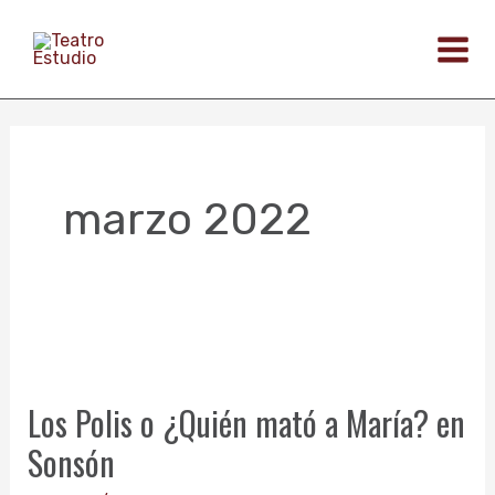
Ir
al
contenido
marzo 2022
Los
Polis
Los Polis o ¿Quién mató a María? en
o
Sonsón
¿Quién
mató