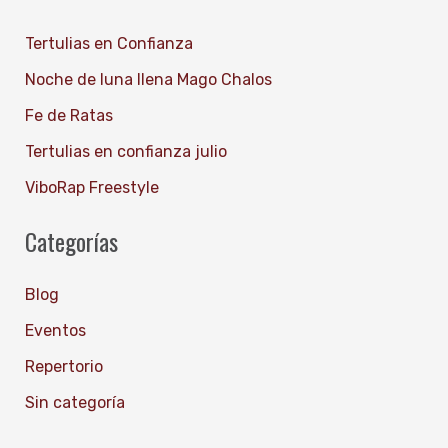
c
Tertulias en Confianza
a
Noche de luna llena Mago Chalos
r
Fe de Ratas
p
Tertulias en confianza julio
o
ViboRap Freestyle
r
:
Categorías
Blog
Eventos
Repertorio
Sin categoría