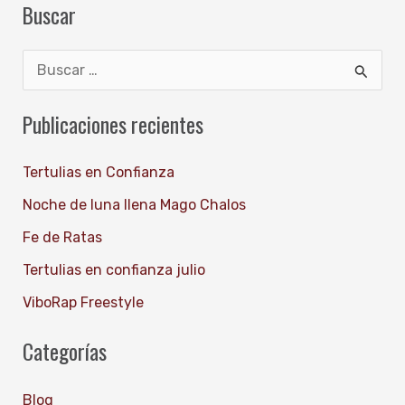
Buscar
B
u
Publicaciones recientes
s
c
Tertulias en Confianza
a
Noche de luna llena Mago Chalos
r
Fe de Ratas
p
Tertulias en confianza julio
o
ViboRap Freestyle
r
:
Categorías
Blog