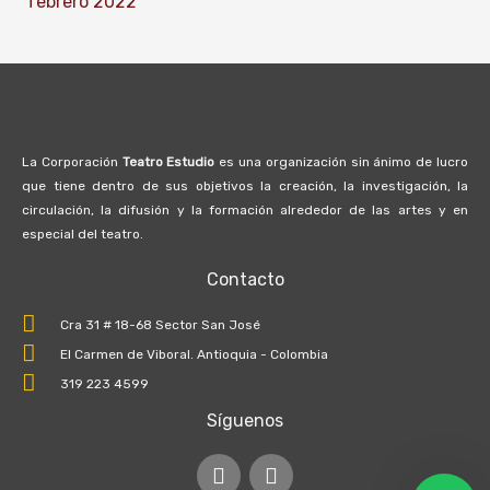
febrero 2022
La Corporación
Teatro Estudio
es una organización sin ánimo de lucro
que tiene dentro de sus objetivos la creación, la investigación, la
circulación, la difusión y la formación alrededor de las artes y en
especial del teatro.
Contacto
Cra 31 # 18-68 Sector San José
El Carmen de Viboral. Antioquia - Colombia
319 223 4599
Síguenos
I
F
n
a