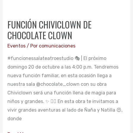
FUNCIÓN
CHIVICLOWN
FUNCIÓN CHIVICLOWN DE
DE
CHOCOLATE CLOWN
CHOCOLATE
CLOWN
Eventos
/ Por
comunicaciones
#funcionessalateatroestudio 🎭 | El próximo
domingo 20 de octubre a las 4:00 p.m. Tendremos
nueva función familiar, en esta ocasión llega a
nuestra sala @chocolate_clown con su obra
Chiviclown será una función llena de magia para
niños y grandes. ✨ 👉🏻 En esta obra te invitamos a
vivir grandes aventuras al lado de Ñaña y Natilla 😍,
donde