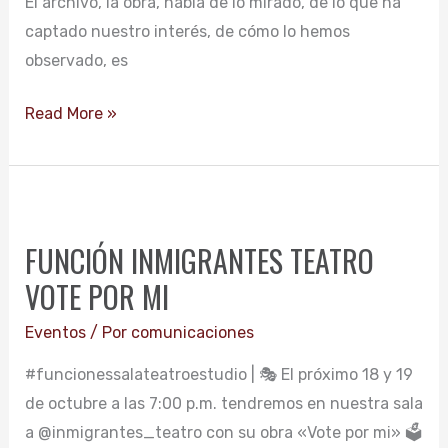
El archivo, la obra, habla de lo mirado, de lo que ha
captado nuestro interés, de cómo lo hemos
observado, es
Read More »
FUNCIÓN
INMIGRANTES
FUNCIÓN INMIGRANTES TEATRO
TEATRO
VOTE POR MI
VOTE
POR
Eventos
/ Por
comunicaciones
MI
#funcionessalateatroestudio | 🎭 El próximo 18 y 19
de octubre a las 7:00 p.m. tendremos en nuestra sala
a @inmigrantes_teatro con su obra «Vote por mi» 🗳