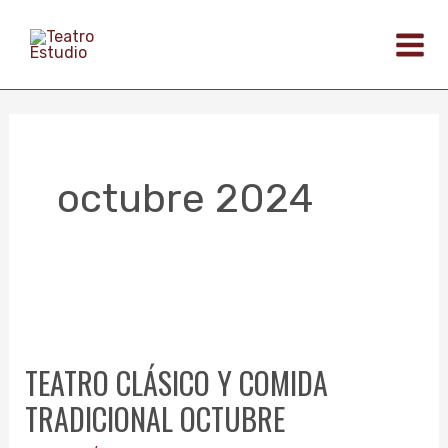
Ir
al
contenido
octubre 2024
TEATRO
CLÁSICO
TEATRO CLÁSICO Y COMIDA
Y
TRADICIONAL OCTUBRE
COMIDA
TRADICIONAL