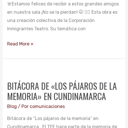
🚨Estamos felices de recibir a estos grandes amigos
en nuestra sala ¡No se la pierdan! 🤭 👉🏻 Esta obra es
una creación colectiva de la Corporación
Inmigrantes Teatro. Su temática con
Read More »
BITÁCORA
DE
BITÁCORA DE «LOS PÁJAROS DE LA
«LOS
MEMORIA» EN CUNDINAMARCA
PÁJAROS
DE
Blog
/ Por
comunicaciones
LA
Bitácora de “Los pájaros de la memoria” en
MEMORIA»
Cundinamarca El TEF hace parte de la memoria de
EN