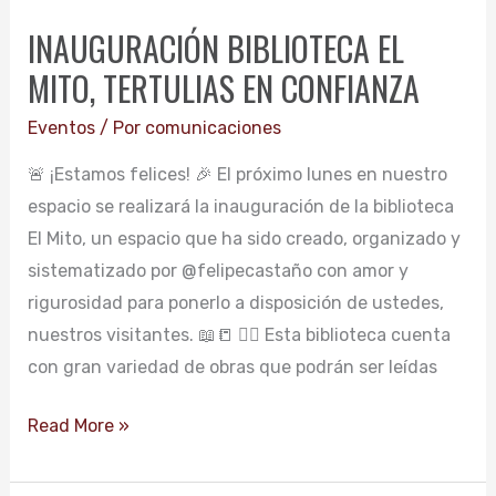
BIBLIOTECA
INAUGURACIÓN BIBLIOTECA EL
EL
MITO, TERTULIAS EN CONFIANZA
MITO,
TERTULIAS
Eventos
/ Por
comunicaciones
EN
🚨 ¡Estamos felices! 🎉 El próximo lunes en nuestro
CONFIANZA
espacio se realizará la inauguración de la biblioteca
El Mito, un espacio que ha sido creado, organizado y
sistematizado por @felipecastaño con amor y
rigurosidad para ponerlo a disposición de ustedes,
nuestros visitantes. 📖📒 👉🏻 Esta biblioteca cuenta
con gran variedad de obras que podrán ser leídas
Read More »