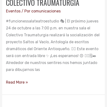
COLECTIVO TRAUMATURGIA
VACÍO
COLECTIVO
Eventos
/ Por
comunicaciones
TRAUMATURGIA
#funcionessalateatroestudio 🎭 | El próximo jueves
24 de octubre a las 7:00 p.m. en nuestra sala el
Colectivo Traumaturgia realizará la socialización del
proyecto Saltos al Vacío, Antología de escritos
dramáticos del Oriente Antioqueño. 👉🏻 Este evento
será con entrada libre ✨ ¡Les esperamos! 😍 ✍🏼🗒️✒️
Alrededor de nuestros sentires nos hemos juntado
para dibujarnos las
Read More »
INAUGURACIÓN