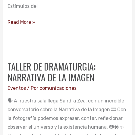
Estímulos del
Read More »
TALLER
DE
TALLER DE DRAMATURGIA:
DRAMATURGIA:
NARRATIVA DE LA IMAGEN
NARRATIVA
DE
Eventos
/ Por
comunicaciones
LA
🗣️ A nuestra sala llega Sandra Zea, con un increíble
IMAGEN
conversatorio sobre la Narrativa de la Imagen 🎞️ Con
la fotografía podemos expresar, contar, reflexionar,
observar el universo y la existencia humana. 📷📹 ✨