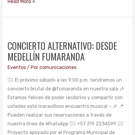
Read More »
CONCIERTO
ALTERNATIVO:
CONCIERTO ALTERNATIVO: DESDE
DESDE
MEDELLÍN FUMARANDA
MEDELLÍN
FUMARANDA
Eventos
/ Por
comunicaciones
👉🏼 El próximo sábado a las 9:00 p.m. tendremos un
concierto brutal de @fumaranda en nuestra sala 🎶
Estamos felices de poder recibirlos y compartir con
ustedes este maravilloso encuentro musical ✨️🎉 📍
Pueden realizar sus reservaciones a través de
nuestra línea de WhatsApp 👉🏼 +57 319 2234599 👉🏻
Proyecto apoyado por el Programa Municipal de