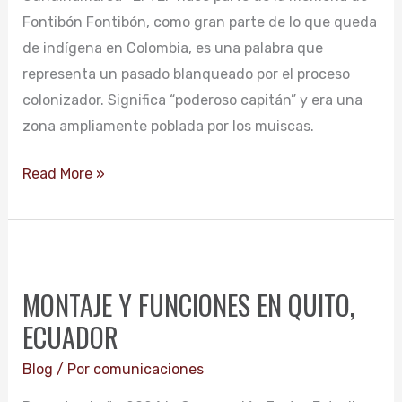
Fontibón Fontibón, como gran parte de lo que queda
CUNDINAMARCA
de indígena en Colombia, es una palabra que
representa un pasado blanqueado por el proceso
colonizador. Significa “poderoso capitán” y era una
zona ampliamente poblada por los muiscas.
Read More »
MONTAJE
Y
MONTAJE Y FUNCIONES EN QUITO,
FUNCIONES
ECUADOR
EN
QUITO,
Blog
/ Por
comunicaciones
ECUADOR