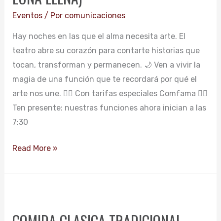
DE
Eventos
/ Por
comunicaciones
LUNA
Hay noches en las que el alma necesita arte. El
LLENA)
teatro abre su corazón para contarte historias que
tocan, transforman y permanecen. 🌙 Ven a vivir la
magia de una función que te recordará por qué el
arte nos une. 👉🏻 Con tarifas especiales Comfama 👉🏻
Ten presente: nuestras funciones ahora inician a las
7:30
Read More »
COMIDA
CLASICA
COMIDA CLASICA TRADICIONAL