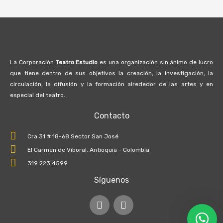
La Corporación
Teatro Estudio
es una organización sin ánimo de lucro
que tiene dentro de sus objetivos la creación, la investigación, la
circulación, la difusión y la formación alrededor de las artes y en
especial del teatro.
Contacto
Cra 31 # 18-68 Sector San José
El Carmen de Viboral. Antioquia - Colombia
319 223 4599
Síguenos
I
F
n
a
s
c