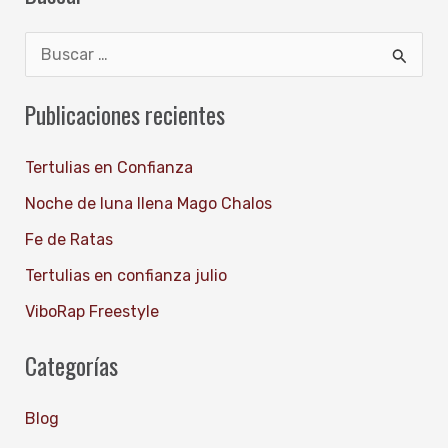
B
u
Publicaciones recientes
s
c
Tertulias en Confianza
a
Noche de luna llena Mago Chalos
r
Fe de Ratas
p
Tertulias en confianza julio
o
ViboRap Freestyle
r
:
Categorías
Blog