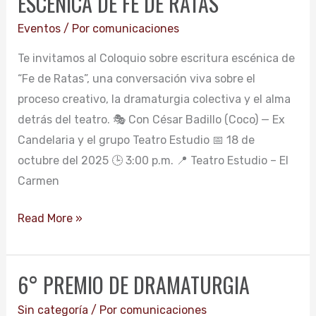
ESCÉNICA DE FE DE RATAS
FE
Eventos
/ Por
comunicaciones
DE
Te invitamos al Coloquio sobre escritura escénica de
RATAS
“Fe de Ratas”, una conversación viva sobre el
proceso creativo, la dramaturgia colectiva y el alma
detrás del teatro. 🎭 Con César Badillo (Coco) — Ex
Candelaria y el grupo Teatro Estudio 📅 18 de
octubre del 2025 🕒 3:00 p.m. 📍 Teatro Estudio – El
Carmen
Read More »
6° PREMIO DE DRAMATURGIA
6°
PREMIO
Sin categoría
/ Por
comunicaciones