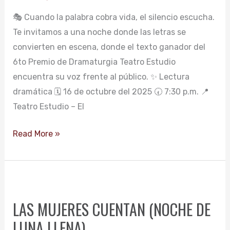
DE
🎭 Cuando la palabra cobra vida, el silencio escucha.
DRAMATURGIA
Te invitamos a una noche donde las letras se
convierten en escena, donde el texto ganador del
6to Premio de Dramaturgia Teatro Estudio
encuentra su voz frente al público. ✨ Lectura
dramática 🗓️ 16 de octubre del 2025 🕢 7:30 p.m. 📍
Teatro Estudio – El
Read More »
LAS
MUJERES
LAS MUJERES CUENTAN (NOCHE DE
CUENTAN
LUNA LLENA)
(NOCHE