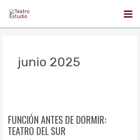
Ir
al
contenido
junio 2025
FUNCIÓN
ANTES
FUNCIÓN ANTES DE DORMIR:
DE
TEATRO DEL SUR
DORMIR:
TEATRO