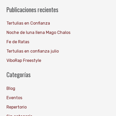
u
Publicaciones recientes
s
c
Tertulias en Confianza
a
Noche de luna llena Mago Chalos
r
Fe de Ratas
p
Tertulias en confianza julio
o
ViboRap Freestyle
r
:
Categorías
Blog
Eventos
Repertorio