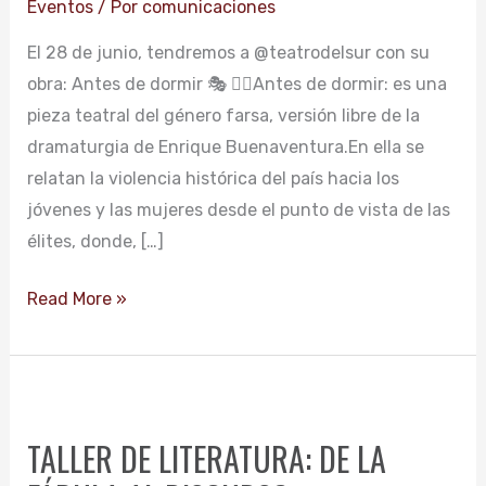
Eventos
/ Por
comunicaciones
DEL
El 28 de junio, tendremos a @teatrodelsur con su
SUR
obra: Antes de dormir 🎭 👉🏻Antes de dormir: es una
pieza teatral del género farsa, versión libre de la
dramaturgia de Enrique Buenaventura.En ella se
relatan la violencia histórica del país hacia los
jóvenes y las mujeres desde el punto de vista de las
élites, donde, […]
Read More »
TALLER
DE
TALLER DE LITERATURA: DE LA
LITERATURA: