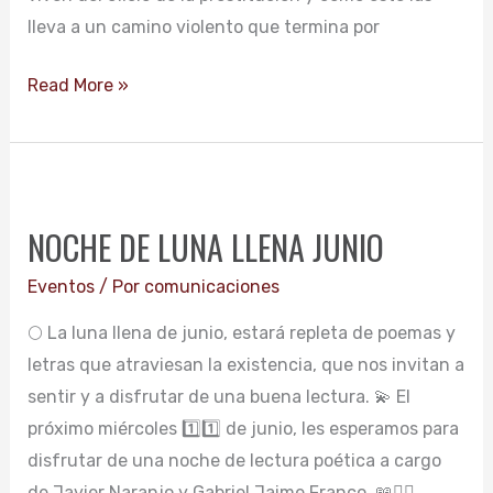
lleva a un camino violento que termina por
Read More »
NOCHE
DE
NOCHE DE LUNA LLENA JUNIO
LUNA
LLENA
Eventos
/ Por
comunicaciones
JUNIO
🌕 La luna llena de junio, estará repleta de poemas y
letras que atraviesan la existencia, que nos invitan a
sentir y a disfrutar de una buena lectura. 💫 El
próximo miércoles 1️⃣1️⃣ de junio, les esperamos para
disfrutar de una noche de lectura poética a cargo
de Javier Naranjo y Gabriel Jaime Franco. 📖✍🏼