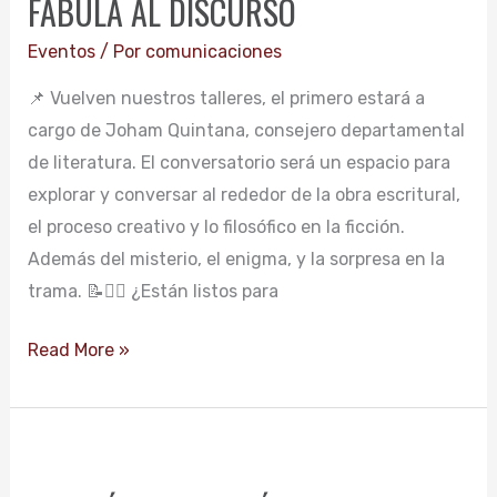
FÁBULA AL DISCURSO
DE
LA
Eventos
/ Por
comunicaciones
FÁBULA
📌 Vuelven nuestros talleres, el primero estará a
AL
cargo de Joham Quintana, consejero departamental
DISCURSO
de literatura. El conversatorio será un espacio para
explorar y conversar al rededor de la obra escritural,
el proceso creativo y lo filosófico en la ficción.
Además del misterio, el enigma, y la sorpresa en la
trama. 📝✍🏻 ¿Están listos para
Read More »
FUNCIÓN
PRIVET