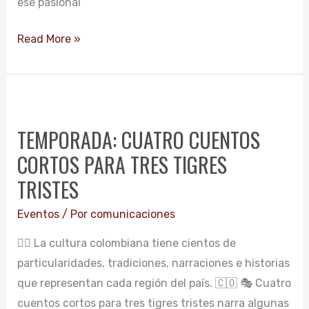
ese pasional
Read More »
TEMPORADA:
CUATRO
TEMPORADA: CUATRO CUENTOS
CUENTOS
CORTOS PARA TRES TIGRES
CORTOS
PARA
TRISTES
TRES
Eventos
/ Por
comunicaciones
TIGRES
TRISTES
👉🏻 La cultura colombiana tiene cientos de
particularidades, tradiciones, narraciones e historias
que representan cada región del país. 🇨🇴 🎭 Cuatro
cuentos cortos para tres tigres tristes narra algunas