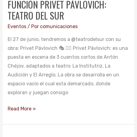
FUNCIÓN PRIVET PÁVLOVICH:
PÁVLOVICH:
TEATRO DEL SUR
TEATRO
DEL
Eventos
/ Por
comunicaciones
SUR
El 27 de junio, tendremos a @teatrodelsur con su
obra: Privet Pávlovich 🎭 👉🏻 Privet Pávlovich: es una
puesta en escena de 3 cuentos cortos de Antón
Chéjov, adaptados a teatro: La Institutriz, La
Audición y El Arreglo. La obra se desarrolla en un
espacio vacío el cual esta demarcado, donde
exploran y juegan consigo
Read More »
TEATRO