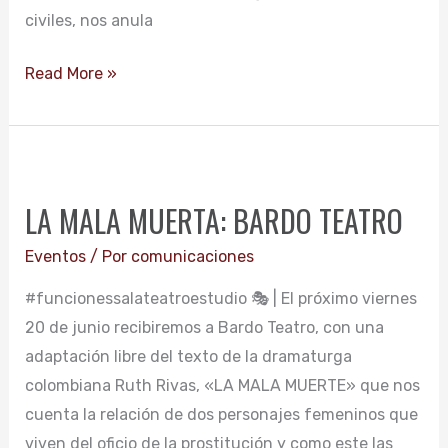
civiles, nos anula
Read More »
LA
MALA
LA MALA MUERTA: BARDO TEATRO
MUERTA:
BARDO
Eventos
/ Por
comunicaciones
TEATRO
#funcionessalateatroestudio 🎭 | El próximo viernes
20 de junio recibiremos a Bardo Teatro, con una
adaptación libre del texto de la dramaturga
colombiana Ruth Rivas, «LA MALA MUERTE» que nos
cuenta la relación de dos personajes femeninos que
viven del oficio de la prostitución y como este las