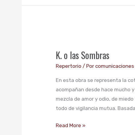
K.
o
K. o las Sombras
las
Sombras
Repertorio
/ Por
comunicaciones
En esta obra se representa la co
acompañan desde hace mucho y de
mezcla de amor y odio, de miedo 
todo de vigilancia mutua. Basad
Read More »