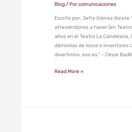
más
Blog
/ Por
comunicaciones
animal
Escrito por: Jefry Gómez Alzate
que
atreviéndonos a hacer (en Teatro 
la
años en el Teatro La Candelaria,
pregunta
dárnoslas de locos o inventores 
divertirnos, eso es.” – César Badil
Read More »