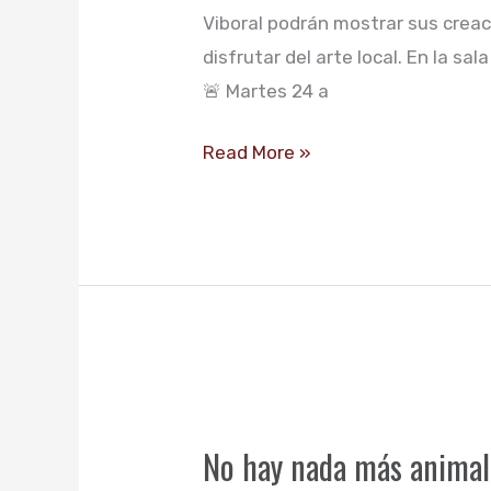
Viboral podrán mostrar sus creac
disfrutar del arte local. En la s
🚨 Martes 24 a
Read More »
No
hay
No hay nada más animal
nada