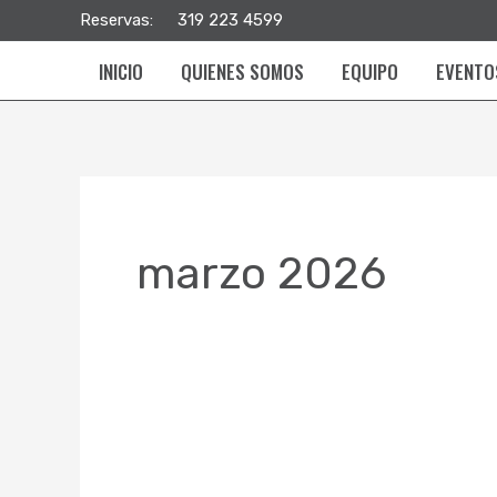
Ir
Reservas:
319 223 4599
al
INICIO
QUIENES SOMOS
EQUIPO
EVENTO
contenido
marzo 2026
Tertulias