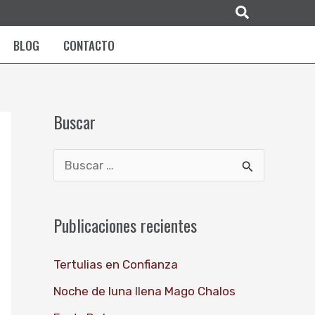
Buscar
BLOG
CONTACTO
Buscar
B
u
s
Publicaciones recientes
c
Tertulias en Confianza
a
r
Noche de luna llena Mago Chalos
p