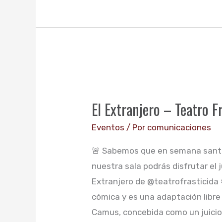
El
Extranjero
El Extranjero – Teatro F
–
Teatro
Eventos
/ Por
comunicaciones
Frastricida
🚨 Sabemos que en semana santa
nuestra sala podrás disfrutar el 
Extranjero de @teatrofrasticida 
cómica y es una adaptación libre 
Camus, concebida como un juici