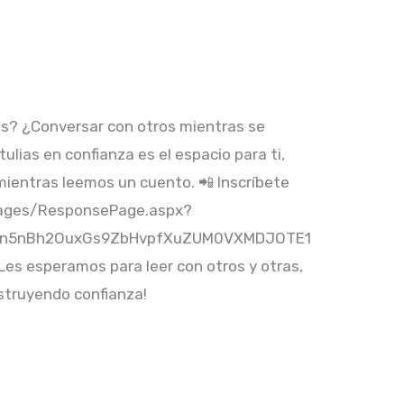
as? ¿Conversar con otros mientras se
tulias en confianza es el espacio para ti,
mientras leemos un cuento. 📲 Inscríbete
/Pages/ResponsePage.aspx?
n5nBh2OuxGs9ZbHvpfXuZUM0VXMDJOTE1
 esperamos para leer con otros y otras,
nstruyendo confianza!