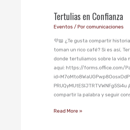
en
Tertulias en Confianza
Confianza
Eventos
/ Por
comunicaciones
💜📖 ¿Te gusta compartir histori
toman un rico café? Si es así, Ter
donde tertuliamos sobre la vida 
aquí: https://forms.office.com
id=M7oMto8WaUGPwp8OosxOdP
PRUQyMUtESlJTRTVWNFg5Si4u ¡Les
compartir la palabra y seguir co
Read More »