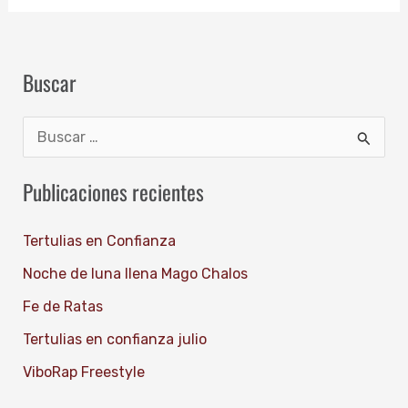
Buscar
B
u
Publicaciones recientes
s
c
Tertulias en Confianza
a
Noche de luna llena Mago Chalos
r
Fe de Ratas
p
Tertulias en confianza julio
o
ViboRap Freestyle
r
: