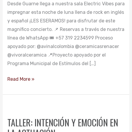
Desde Guarne llega a nuestra sala Electric Vibes para
impregnar esta noche de luna llena de rock en inglés
y español ¡LES ESERAMOS! para disfrutar de este
magnífico concierto. 📌 Reservas a través de nuestra
línea de WhatsApp 🎟 +57 319 2234599 Proceso
apoyado por: @avinalcolombia @ceramicasrenacer
@vivoralceramica 📍Proyecto apoyado por el
Programa Municipal de Estímulos del […]
Read More »
TALLER:
INTENCIÓN
TALLER: INTENCIÓN Y EMOCIÓN EN
Y
EMOCIÓN