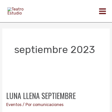
Ir
al
contenido
septiembre 2023
LUNA
LLENA
LUNA LLENA SEPTIEMBRE
SEPTIEMBRE
Eventos
/ Por
comunicaciones