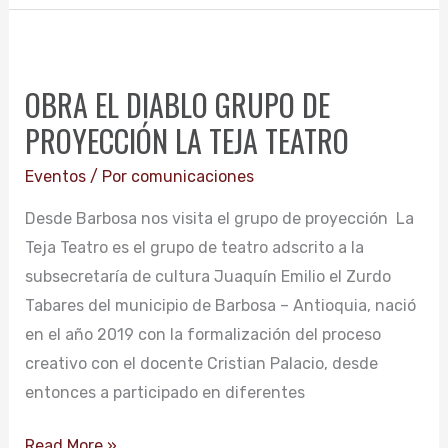
OBRA
EL
OBRA EL DIABLO GRUPO DE
DIABLO
PROYECCIÓN LA TEJA TEATRO
GRUPO
DE
Eventos
/ Por
comunicaciones
PROYECCIÓN
Desde Barbosa nos visita el grupo de proyección La
LA
Teja Teatro es el grupo de teatro adscrito a la
TEJA
subsecretaría de cultura Juaquín Emilio el Zurdo
TEATRO
Tabares del municipio de Barbosa – Antioquia, nació
en el año 2019 con la formalización del proceso
creativo con el docente Cristian Palacio, desde
entonces a participado en diferentes
Read More »