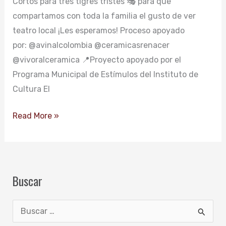
Cortos para tres tigres tristes 🎭 para que
compartamos con toda la familia el gusto de ver
teatro local ¡Les esperamos! Proceso apoyado
por: @avinalcolombia @ceramicasrenacer
@vivoralceramica 📍Proyecto apoyado por el
Programa Municipal de Estímulos del Instituto de
Cultura El
Read More »
Buscar
B