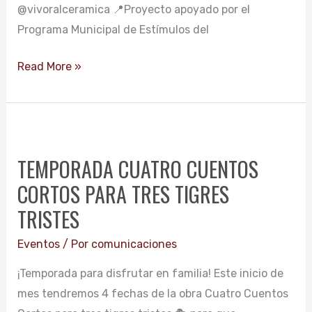
@vivoralceramica 📍Proyecto apoyado por el
Programa Municipal de Estímulos del
Read More »
TEMPORADA
CUATRO
TEMPORADA CUATRO CUENTOS
CUENTOS
CORTOS PARA TRES TIGRES
CORTOS
PARA
TRISTES
TRES
Eventos
/ Por
comunicaciones
TIGRES
TRISTES
¡Temporada para disfrutar en familia! Este inicio de
mes tendremos 4 fechas de la obra Cuatro Cuentos