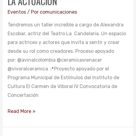
LA ACTUACIÓN
EN
Eventos
/ Por
comunicaciones
LA
Tendremos un taller increíble a cargo de Alexandra
ACTUACIÓN
Escobar, actriz del Teatro La Candelaria. Un espacio
para actrices y actores que invita a sentir y crear
desde su rol como creadores. Proceso apoyado
por: @avinalcolombia @ceramicasrenacer
@vivoralceramica 📍Proyecto apoyado por el
Programa Municipal de Estímulos del Instituto de
Cultura El Carmen de Viboral IV Convocatoria de
Concertación
Read More »