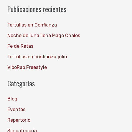
u
Publicaciones recientes
s
c
Tertulias en Confianza
a
Noche de luna llena Mago Chalos
r
Fe de Ratas
p
Tertulias en confianza julio
o
ViboRap Freestyle
r
:
Categorías
Blog
Eventos
Repertorio
Sin categoría