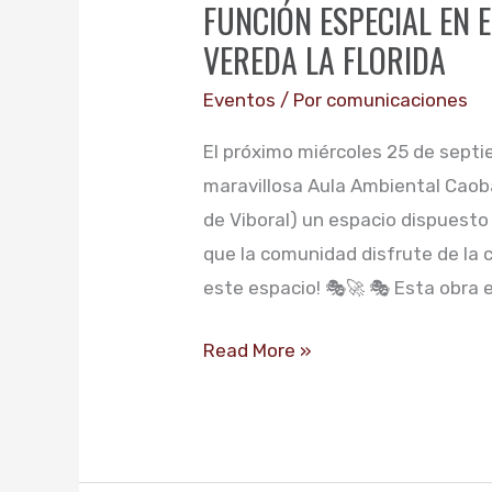
FUNCIÓN ESPECIAL EN 
EN
VEREDA LA FLORIDA
EL
AULA
Eventos
/ Por
comunicaciones
AMBIENTAL
El próximo miércoles 25 de sept
CAOBA
maravillosa Aula Ambiental Caoba
–
de Viboral) un espacio dispuest
VEREDA
que la comunidad disfrute de la c
LA
este espacio! 🎭🚀 🎭 Esta obra 
FLORIDA
Read More »