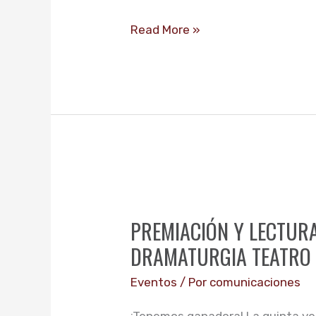
Read More »
PREMIACIÓN
Y
PREMIACIÓN Y LECTURA
LECTURA
DRAMATURGIA TEATRO 
DRAMÁTICA,
5TO
Eventos
/ Por
comunicaciones
PREMIO
¡Tenemos ganadora! La quinta ve