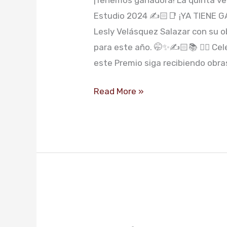
DE
Estudio 2024 ✍️🏻📑 ¡YA TIENE G
DRAMATURGIA
Lesly Velásquez Salazar con su
TEATRO
para este año. 🤭✨️✍️🏻📚 👉🏼 Ce
ESTUDIO
este Premio siga recibiendo obra
Read More »
FUNCIÓN
ESPECIAL