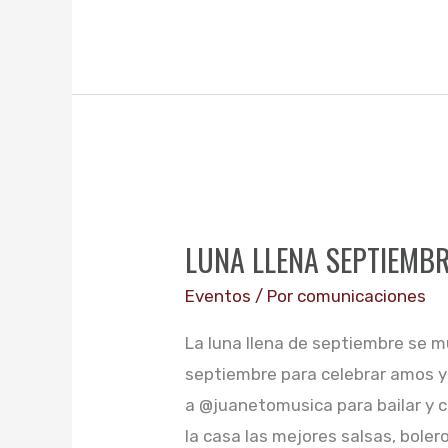
LUNA
LLENA
LUNA LLENA SEPTIEMB
SEPTIEMBRE
Eventos
/ Por
comunicaciones
La luna llena de septiembre se m
septiembre para celebrar amos y
a @juanetomusica para bailar y c
la casa las mejores salsas, bole