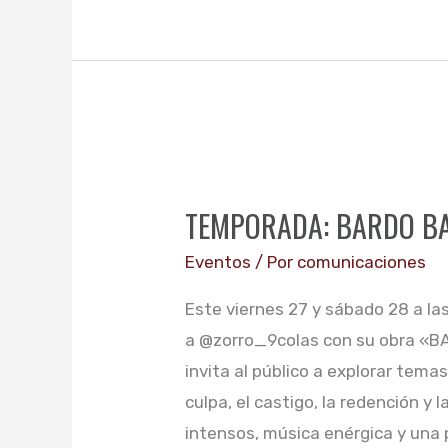
TEMPORADA:
BARDO
TEMPORADA: BARDO BA
BARDO
BARDO,
Eventos
/ Por
comunicaciones
ZORRO
Este viernes 27 y sábado 28 a la
9
a @zorro_9colas con su obra «B
COLAS
invita al público a explorar tema
culpa, el castigo, la redención y 
intensos, música enérgica y una