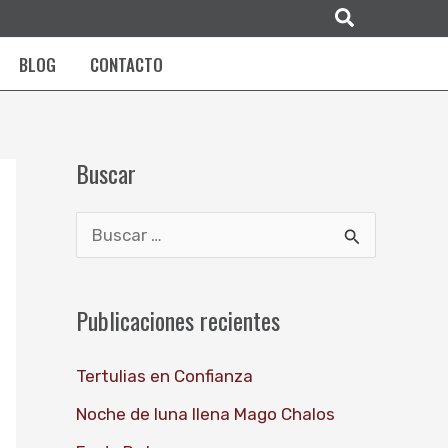
Buscar
BLOG
CONTACTO
Buscar
B
u
s
Publicaciones recientes
c
Tertulias en Confianza
a
r
Noche de luna llena Mago Chalos
p