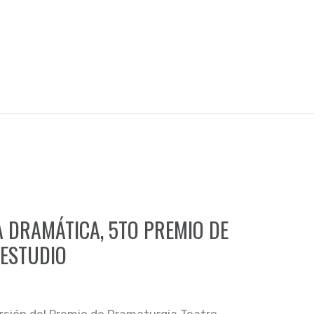
 DRAMÁTICA, 5TO PREMIO DE
ESTUDIO
rsión del Premio de Dramaturgia Teatro