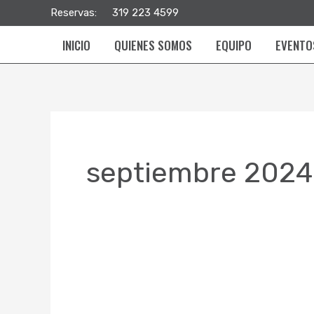
Ir
Reservas:
319 223 4599
al
INICIO
QUIENES SOMOS
EQUIPO
EVENTO
contenido
septiembre 2024
TERTULIAS