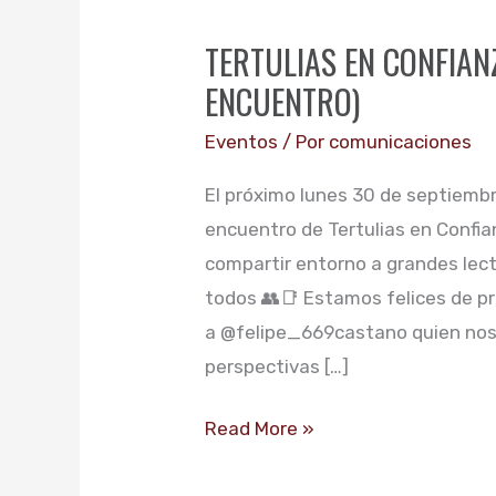
EN
TERTULIAS EN CONFIAN
CONFIANZA,
ENCUENTRO)
SEPTIEMBRE
(ÚLTIMO
Eventos
/ Por
comunicaciones
ENCUENTRO)
El próximo lunes 30 de septiembr
encuentro de Tertulias en Confia
compartir entorno a grandes lect
todos 👥️📑 Estamos felices de p
a @felipe_669castano quien nos 
perspectivas […]
Read More »