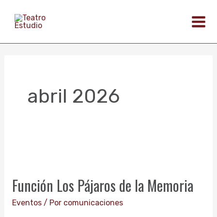
Ir
al
contenido
abril 2026
Función
Los
Función Los Pájaros de la Memoria
Pájaros
de
Eventos
/ Por
comunicaciones
la