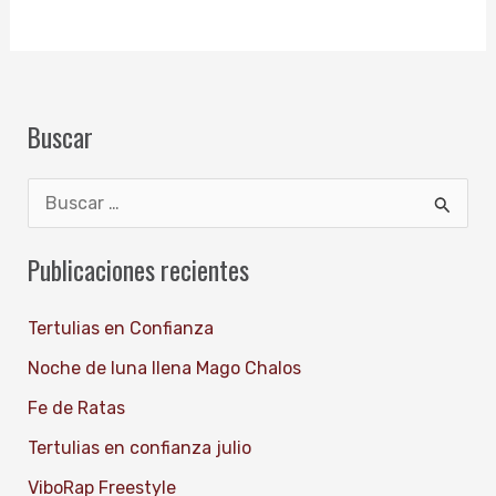
Buscar
B
u
Publicaciones recientes
s
c
Tertulias en Confianza
a
Noche de luna llena Mago Chalos
r
Fe de Ratas
p
Tertulias en confianza julio
o
ViboRap Freestyle
r