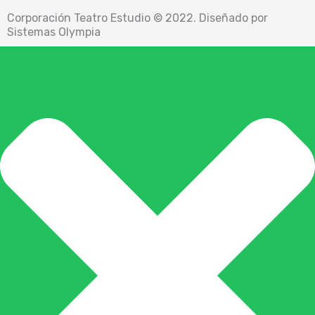
t
e
Corporación Teatro Estudio © 2022. Diseñado por
a
b
Sistemas Olympia
g
o
r
o
a
k
m