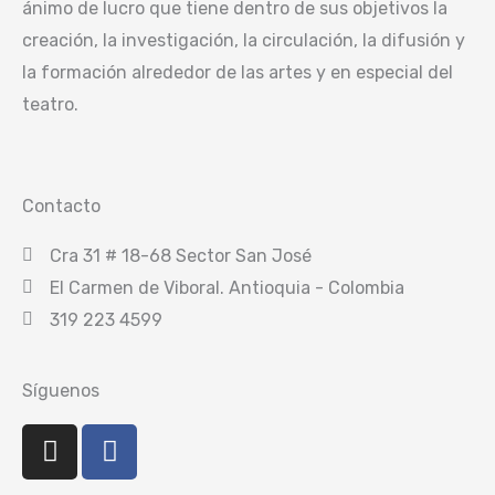
ánimo de lucro que tiene dentro de sus objetivos la
creación, la investigación, la circulación, la difusión y
la formación alrededor de las artes y en especial del
teatro.
Contacto
Cra 31 # 18-68 Sector San José
El Carmen de Viboral. Antioquia - Colombia
319 223 4599
Síguenos
I
F
n
a
s
c