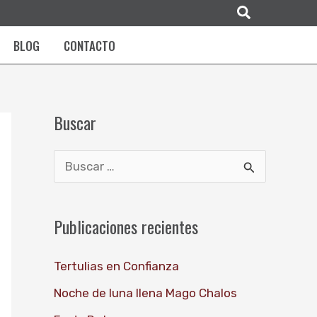
Buscar
BLOG
CONTACTO
Buscar
B
u
s
Publicaciones recientes
c
Tertulias en Confianza
a
r
Noche de luna llena Mago Chalos
p