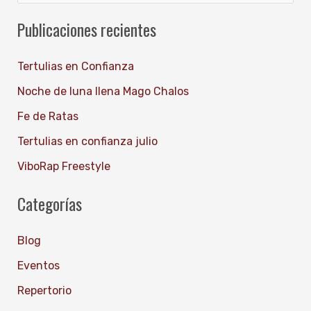
u
Publicaciones recientes
s
c
Tertulias en Confianza
a
Noche de luna llena Mago Chalos
r
Fe de Ratas
p
Tertulias en confianza julio
o
ViboRap Freestyle
r
:
Categorías
Blog
Eventos
Repertorio