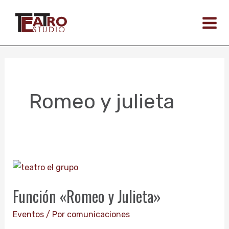
Ir
al
contenido
Romeo y julieta
Función
«Romeo
Función «Romeo y Julieta»
y
Julieta»
Eventos
/ Por
comunicaciones