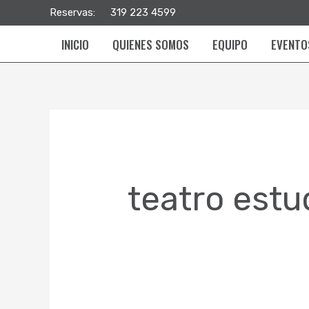
Ir
Buscar
Reservas:
319 223 4599
al
por:
INICIO
QUIENES SOMOS
EQUIPO
EVENTO
contenido
teatro estu