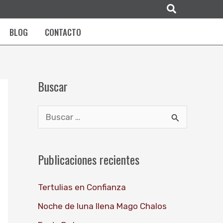
Buscar
BLOG
CONTACTO
Buscar
B
u
s
Publicaciones recientes
c
Tertulias en Confianza
a
r
Noche de luna llena Mago Chalos
p