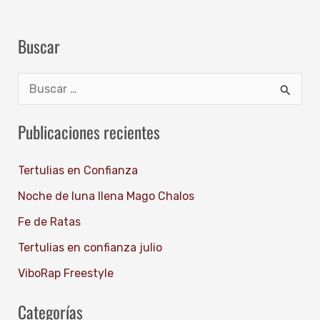
Buscar
B
u
Publicaciones recientes
s
c
Tertulias en Confianza
a
Noche de luna llena Mago Chalos
r
Fe de Ratas
p
Tertulias en confianza julio
o
ViboRap Freestyle
r
:
Categorías