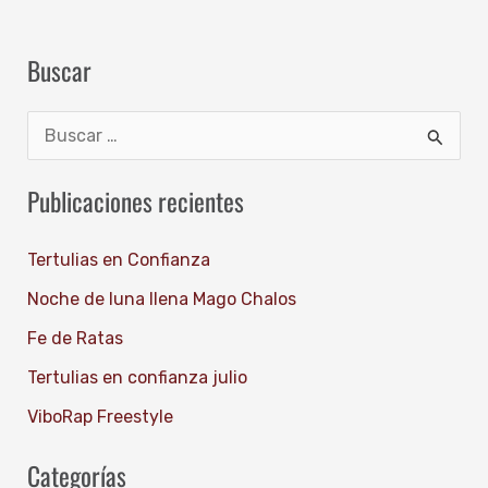
Buscar
B
u
Publicaciones recientes
s
c
Tertulias en Confianza
a
Noche de luna llena Mago Chalos
r
Fe de Ratas
p
Tertulias en confianza julio
o
ViboRap Freestyle
r
:
Categorías