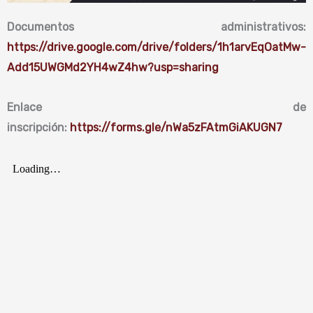
Documentos administrativos:
https://drive.google.com/drive/folders/1h1arvEqOatMw-
Add15UWGMd2YH4wZ4hw?usp=sharing
Enlace de
inscripción:
https://forms.gle/nWa5zFAtmGiAKUGN7